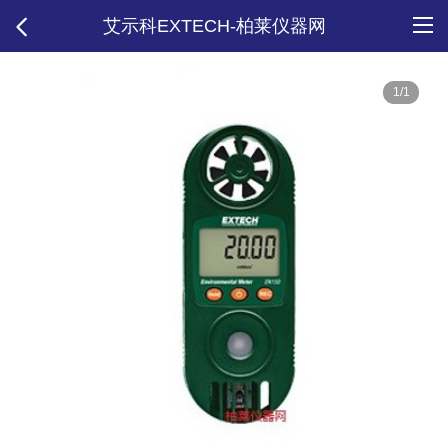
艾示科EXTECH-柏莱仪器网
1/1