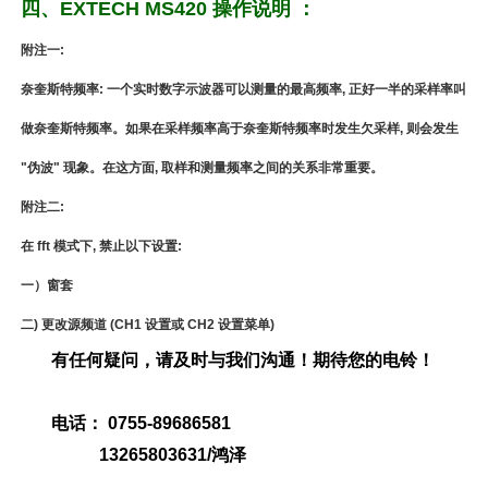
四、EXTECH MS420 操作说明 ：
附注一:
奈奎斯特频率: 一个实时数字示波器可以测量的最高频率, 正好一半的采样率叫
做奈奎斯特频率。如果在采样频率高于奈奎斯特频率时发生欠采样, 则会发生
"伪波" 现象。在这方面, 取样和测量频率之间的关系非常重要。
附注二:
在 fft 模式下, 禁止以下设置:
一）窗套
二) 更改源频道 (CH1 设置或 CH2 设置菜单)
有任何疑问，请及时与我们沟通！期待您的电铃！
电话： 0755-89686581
13265803631/鸿泽