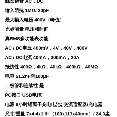
触发耦合 AC，DC
输入阻抗 1MΩ/ 20pF
最大输入电压 400V（峰值）
光标测量 电压和时间
真RMS多功能表功能
AC / DC电压 400mV，4V，40V，400V
AC / DC电流 40mA，300mA，20A
抵抗性 400Ω，4kΩ，40kΩ，400kΩ，40MΩ
电容 51.2nF至100μF
二极管和连续性 是
PC接口 USB电缆
电源 6小时锂离子充电电池; 交流适配器/充电器
尺寸/重量 7x4.4x1.6“（180
x113x40mm）/ 24.3盎